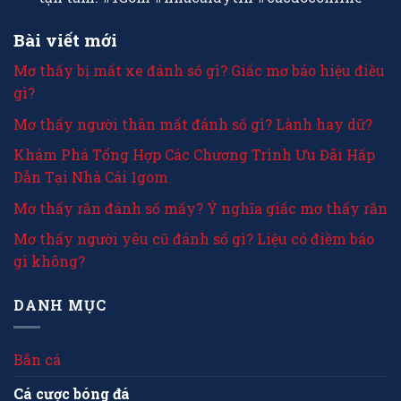
Bài viết mới
Mơ thấy bị mất xe đánh số gì? Giấc mơ báo hiệu điều
gì?
Mơ thấy người thân mất đánh số gì? Lành hay dữ?
Khám Phá Tổng Hợp Các Chương Trình Ưu Đãi Hấp
Dẫn Tại Nhà Cái 1gom
Mơ thấy rắn đánh số mấy? Ý nghĩa giấc mơ thấy rắn
Mơ thấy người yêu cũ đánh số gì? Liệu có điềm báo
gì không?
DANH MỤC
Bắn cá
Cá cược bóng đá