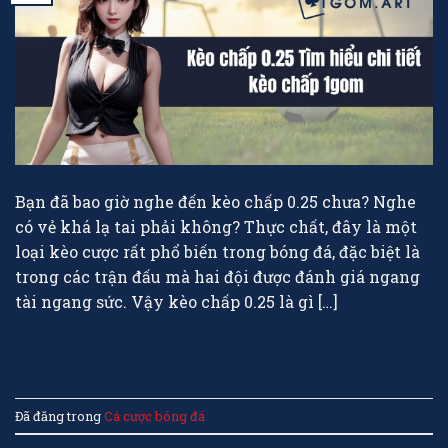
Bạn đã bao giờ nghe đến kèo chấp 0.25 chưa? Nghe
có vẻ khá lạ tai phải không? Thực chất, đây là một
loại kèo cược rất phổ biến trong bóng đá, đặc biệt là
trong các trận đấu mà hai đội được đánh giá ngang
tài ngang sức. Vậy kèo chấp 0.25 là gì […]
TIẾP TỤC ĐỌC
→
Đã đăng trong
Cá cược bóng đá