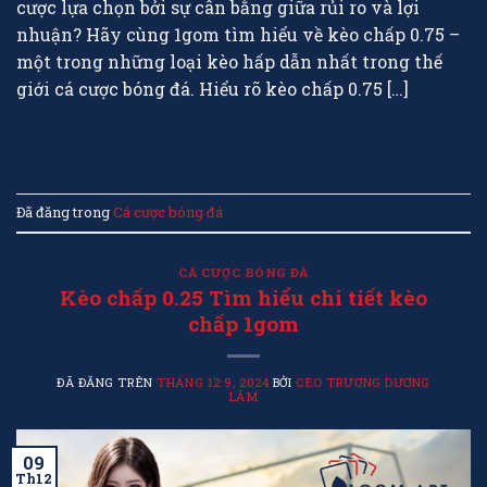
cược lựa chọn bởi sự cân bằng giữa rủi ro và lợi
nhuận? Hãy cùng 1gom tìm hiểu về kèo chấp 0.75 –
một trong những loại kèo hấp dẫn nhất trong thế
giới cá cược bóng đá. Hiểu rõ kèo chấp 0.75 […]
TIẾP TỤC ĐỌC
→
Đã đăng trong
Cá cược bóng đá
CÁ CƯỢC BÓNG ĐÁ
Kèo chấp 0.25 Tìm hiểu chi tiết kèo
chấp 1gom
ĐÃ ĐĂNG TRÊN
THÁNG 12 9, 2024
BỞI
CEO TRƯƠNG DƯƠNG
LÃM
09
Th12