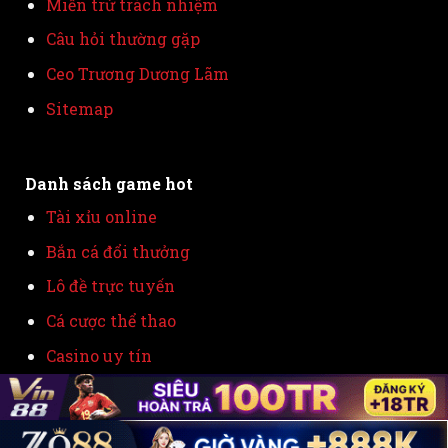
Miễn trừ trách nhiệm
Câu hỏi thường gặp
Ceo Trương Dương Lãm
Sitemap
Danh sách game hot
Tài xỉu online
Bắn cá đổi thưởng
Lô đề trực tuyến
Cá cược thể thao
Casino uy tín
Copyright 2026 ©
1GOM