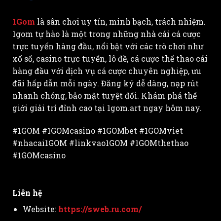
1Gom
là sân chơi uy tín, minh bạch, trách nhiệm.
1gom tự hào là một trong những nhà cái cá cược
trực tuyến hàng đầu, nổi bật với các trò chơi như
xổ số, casino trực tuyến, lô đề, cá cược thể thao cái
hàng đầu với dịch vụ cá cược chuyên nghiệp, ưu
đãi hấp dẫn mỗi ngày. Đăng ký dễ dàng, nạp rút
nhanh chóng, bảo mật tuyệt đối. Khám phá thế
giới giải trí đỉnh cao tại 1gom.art ngay hôm nay.
#1GOM #1GOMcasino #1GOMbet #1GOMviet
#nhacai1GOM #linkvao1GOM #1GOMthethao
#1GOMcasino
Liên hệ
Website:
https://sweb.ru.com/