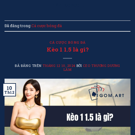
TIẾP TỤC ĐỌC
→
Đã đăng trong
Cá cược bóng đá
CÁ CƯỢC BÓNG ĐÁ
Kèo 1 1.5 là gì?
ĐÃ ĐĂNG TRÊN
THÁNG 12 10, 2024
BỞI
CEO TRƯƠNG DƯƠNG
LÃM
10
Th12