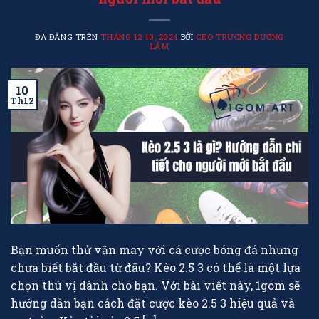
ĐÃ ĐĂNG TRÊN
THÁNG 12 10, 2024
BỞI
CEO TRƯƠNG DƯƠNG
LÃM
10
Th12
Bạn muốn thử vận may với cá cược bóng đá nhưng
chưa biết bắt đầu từ đâu? Kèo 2.5 3 có thể là một lựa
chọn thú vị dành cho bạn. Với bài viết này, 1gom sẽ
hướng dẫn bạn cách đặt cược kèo 2.5 3 hiệu quả và