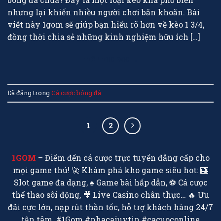
nhưng lại khiến nhiều người chơi băn khoăn. Bài
viết này 1gom sẽ giúp bạn hiểu rõ hơn về kèo 1 3/4,
đồng thời chia sẻ những kinh nghiệm hữu ích […]
TIẾP TỤC ĐỌC
→
Đã đăng trong
Cá cược bóng đá
1
2
1GOM
– Điểm đến cá cược trực tuyến đẳng cấp cho
mọi game thủ! 🚀 Khám phá kho game siêu hot: 🎰
Slot game đa dạng, ♠️ Game bài hấp dẫn, ⚽️ Cá cược
thể thao sôi động, 🎥 Live Casino chân thực… 🔥 Ưu
đãi cực lớn, nạp rút thần tốc, hỗ trợ khách hàng 24/7
tận tâm. #1Gom #nhacaiuytin #cacuoconline