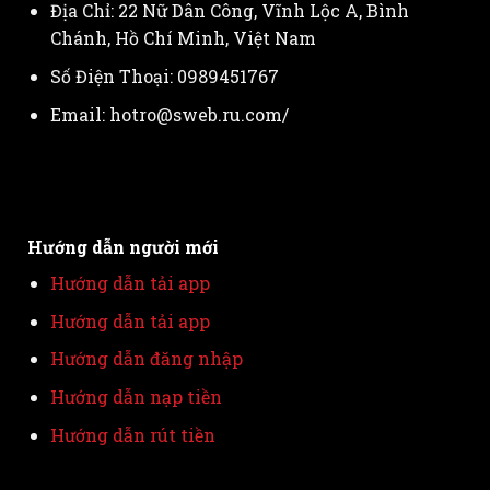
Địa Chỉ: 22 Nữ Dân Công, Vĩnh Lộc A, Bình
Chánh, Hồ Chí Minh, Việt Nam
Số Điện Thoại: 0989451767
Email:
hotro@sweb.ru.com
/
Hướng dẫn người mới
Hướng dẫn tải app
Hướng dẫn tải app
Hướng dẫn đăng nhập
Hướng dẫn nạp tiền
Hướng dẫn rút tiền