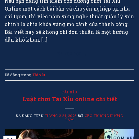
Nếu bạn đang tìm kiếm con đường chơi Tài Xỉu
Online một cách bài bản và chuyên nghiệp tại nhà
cái 1gom, thì việc nắm vững nghệ thuật quản lý vốn
chính là chìa khóa vàng mở cánh cửa thành công.
Bài viết này sẽ không chỉ đơn thuần là một hướng
dẫn khô khan, […]
TIẾP TỤC ĐỌC
→
Đã đăng trong
Tài xỉu
TÀI XỈU
Luật chơi Tài Xỉu online chi tiết
ĐÃ ĐĂNG TRÊN
THÁNG 2 24, 2025
BỞI
CEO TRƯƠNG DƯƠNG
LÃM