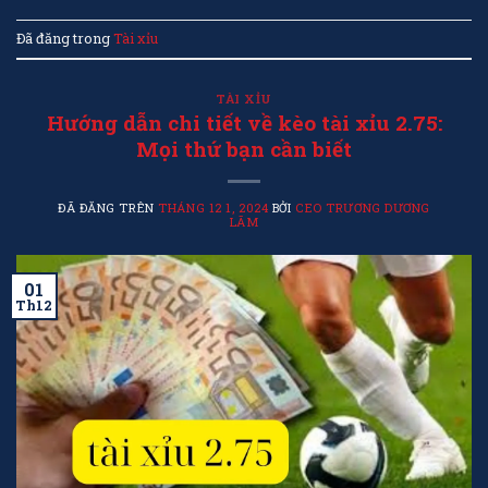
Đã đăng trong
Tài xỉu
TÀI XỈU
Hướng dẫn chi tiết về kèo tài xỉu 2.75:
Mọi thứ bạn cần biết
ĐÃ ĐĂNG TRÊN
THÁNG 12 1, 2024
BỞI
CEO TRƯƠNG DƯƠNG
LÃM
01
Th12