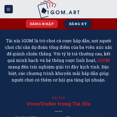
Chuyển
đến
nội
dung
ĐĂNG NHẬP
ĐĂNG KÝ
Tài xỉu 1GOM là trò chơi cá cược hấp dẫn, nơi người
chơi chỉ cần dự đoán tổng điểm của ba viên xúc xắc
để giành chiến thắng. Với tỷ lệ trả thưởng cao, kết
quả minh bạch và hệ thống cược linh hoạt,
1GOM
mang đến trải nghiệm giải trí đầy kịch tính. Đặc
biệt, các chương trình khuyến mãi hấp dẫn giúp
người chơi có thêm cơ hội gia tăng lợi nhuận.
TÀI XỈU
Over/Under trong Tài Xỉu