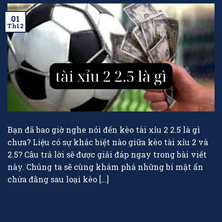
01
Th12
Bạn đã bao giờ nghe nói đến kèo tài xỉu 2 2.5 là gì
chưa? Liệu có sự khác biệt nào giữa kèo tài xỉu 2 và
2.5? Câu trả lời sẽ được giải đáp ngay trong bài viết
này. Chúng ta sẽ cùng khám phá những bí mật ẩn
chứa đằng sau loại kèo […]
TIẾP TỤC ĐỌC
→