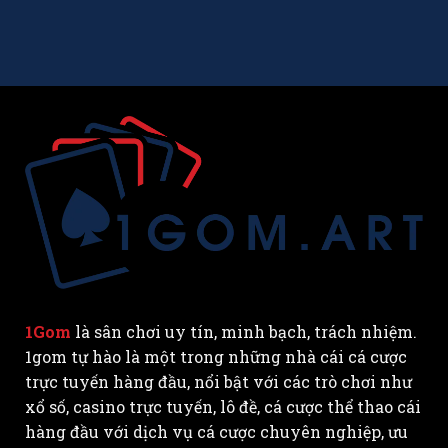
1Gom
là sân chơi uy tín, minh bạch, trách nhiệm.
1gom tự hào là một trong những nhà cái cá cược
trực tuyến hàng đầu, nổi bật với các trò chơi như
xổ số, casino trực tuyến, lô đề, cá cược thể thao cái
hàng đầu với dịch vụ cá cược chuyên nghiệp, ưu