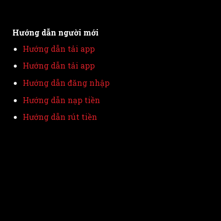
Hướng dẫn người mới
Hướng dẫn tải app
Hướng dẫn tải app
Hướng dẫn đăng nhập
Hướng dẫn nạp tiền
Hướng dẫn rút tiền