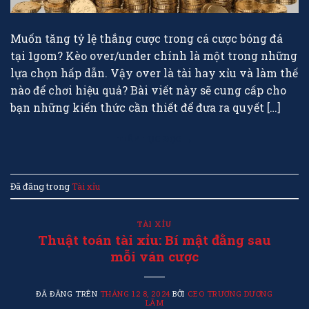
Muốn tăng tỷ lệ thắng cược trong cá cược bóng đá
tại 1gom? Kèo over/under chính là một trong những
lựa chọn hấp dẫn. Vậy over là tài hay xỉu và làm thế
nào để chơi hiệu quả? Bài viết này sẽ cung cấp cho
bạn những kiến thức cần thiết để đưa ra quyết […]
TIẾP TỤC ĐỌC
→
Đã đăng trong
Tài xỉu
TÀI XỈU
Thuật toán tài xỉu: Bí mật đằng sau
mỗi ván cược
ĐÃ ĐĂNG TRÊN
THÁNG 12 8, 2024
BỞI
CEO TRƯƠNG DƯƠNG
LÃM