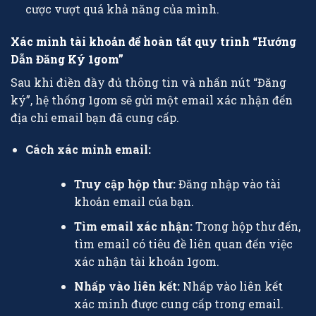
cược vượt quá khả năng của mình.
Xác minh tài khoản để hoàn tất quy trình “Hướng
Dẫn Đăng Ký 1gom”
Sau khi điền đầy đủ thông tin và nhấn nút “Đăng
ký”, hệ thống 1gom sẽ gửi một email xác nhận đến
địa chỉ email bạn đã cung cấp.
Cách xác minh email:
Truy cập hộp thư:
Đăng nhập vào tài
khoản email của bạn.
Tìm email xác nhận:
Trong hộp thư đến,
tìm email có tiêu đề liên quan đến việc
xác nhận tài khoản 1gom.
Nhấp vào liên kết:
Nhấp vào liên kết
xác minh được cung cấp trong email.