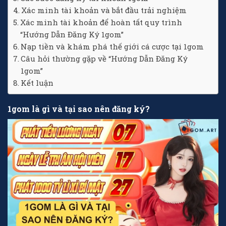
Xác minh tài khoản và bắt đầu trải nghiệm
Xác minh tài khoản để hoàn tất quy trình
“Hướng Dẫn Đăng Ký 1gom”
Nạp tiền và khám phá thế giới cá cược tại 1gom
Câu hỏi thường gặp về “Hướng Dẫn Đăng Ký
1gom”
Kết luận
1gom là gì và tại sao nên đăng ký?