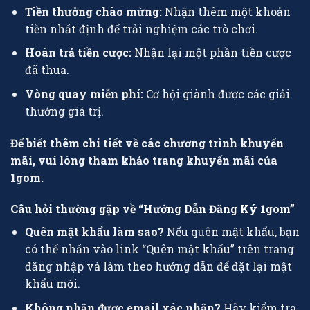
Tiền thưởng chào mừng:
Nhận thêm một khoản
tiền nhất định để trải nghiệm các trò chơi.
Hoàn trả tiền cược:
Nhận lại một phần tiền cược
đã thua.
Vòng quay miễn phí:
Cơ hội giành được các giải
thưởng giá trị.
Để biết thêm chi tiết về các chương trình khuyến
mãi, vui lòng tham khảo trang khuyến mãi của
1gom.
Câu hỏi thường gặp về “Hướng Dẫn Đăng Ký 1gom”
Quên mật khẩu làm sao?
Nếu quên mật khẩu, bạn
có thể nhấn vào link “Quên mật khẩu” trên trang
đăng nhập và làm theo hướng dẫn để đặt lại mật
khẩu mới.
Không nhận được email xác nhận?
Hãy kiểm tra