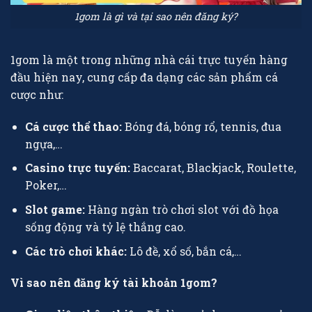
1gom là gì và tại sao nên đăng ký?
1gom là một trong những nhà cái trực tuyến hàng
đầu hiện nay, cung cấp đa dạng các sản phẩm cá
cược như:
Cá cược thể thao:
Bóng đá, bóng rổ, tennis, đua
ngựa,…
Casino trực tuyến:
Baccarat, Blackjack, Roulette,
Poker,…
Slot game:
Hàng ngàn trò chơi slot với đồ họa
sống động và tỷ lệ thắng cao.
Các trò chơi khác:
Lô đề, xổ số, bắn cá,…
Vì sao nên đăng ký tài khoản 1gom?