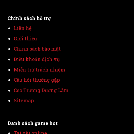
Chính sách hỗ trợ
Liên hệ
Giới thiệu
Chính sách bảo mật
Điều khoản dịch vụ
Miễn trừ trách nhiệm
Câu hỏi thường gặp
Ceo Trương Dương Lãm
Sitemap
Danh sách game hot
Tài xỉu online