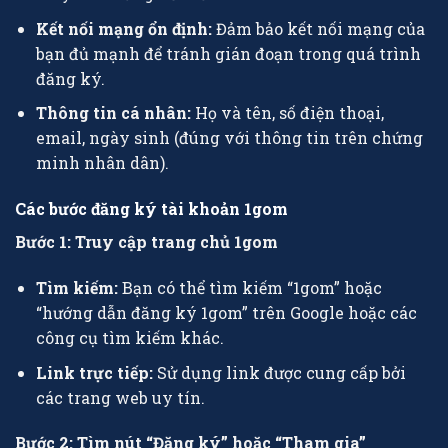
Kết nối mạng ổn định:
Đảm bảo kết nối mạng của
bạn đủ mạnh để tránh gián đoạn trong quá trình
đăng ký.
Thông tin cá nhân:
Họ và tên, số điện thoại,
email, ngày sinh (đúng với thông tin trên chứng
minh nhân dân).
Các bước đăng ký tài khoản 1gom
Bước 1: Truy cập trang chủ 1gom
Tìm kiếm:
Bạn có thể tìm kiếm “1gom” hoặc
“hướng dẫn đăng ký 1gom” trên Google hoặc các
công cụ tìm kiếm khác.
Link trực tiếp:
Sử dụng link được cung cấp bởi
các trang web uy tín.
Bước 2: Tìm nút “Đăng ký” hoặc “Tham gia”