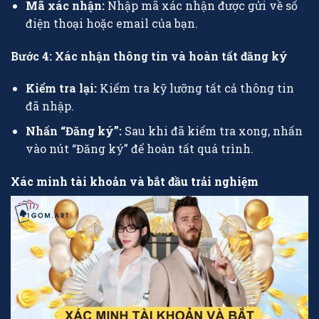
Mã xác nhận:
Nhập mã xác nhận được gửi về số
điện thoại hoặc email của bạn.
Bước 4: Xác nhận thông tin và hoàn tất đăng ký
Kiểm tra lại:
Kiểm tra kỹ lưỡng tất cả thông tin
đã nhập.
Nhấn “Đăng ký”:
Sau khi đã kiểm tra xong, nhấn
vào nút “Đăng ký” để hoàn tất quá trình.
Xác minh tài khoản và bắt đầu trải nghiệm