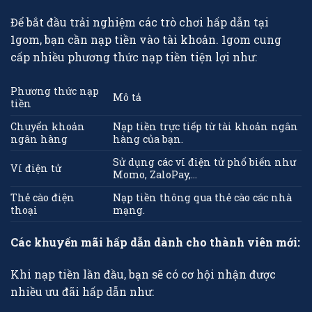
Để bắt đầu trải nghiệm các trò chơi hấp dẫn tại
1gom, bạn cần nạp tiền vào tài khoản. 1gom cung
cấp nhiều phương thức nạp tiền tiện lợi như:
Phương thức nạp
Mô tả
tiền
Chuyển khoản
Nạp tiền trực tiếp từ tài khoản ngân
ngân hàng
hàng của bạn.
Sử dụng các ví điện tử phổ biến như
Ví điện tử
Momo, ZaloPay,…
Thẻ cào điện
Nạp tiền thông qua thẻ cào các nhà
thoại
mạng.
Các khuyến mãi hấp dẫn dành cho thành viên mới:
Khi nạp tiền lần đầu, bạn sẽ có cơ hội nhận được
nhiều ưu đãi hấp dẫn như: