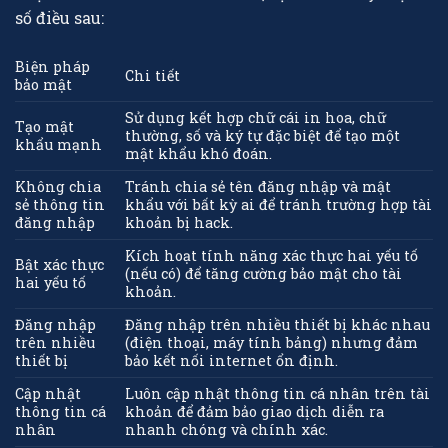
số điều sau:
Biện pháp
Chi tiết
bảo mật
Sử dụng kết hợp chữ cái in hoa, chữ
Tạo mật
thường, số và ký tự đặc biệt để tạo một
khẩu mạnh
mật khẩu khó đoán.
Không chia
Tránh chia sẻ tên đăng nhập và mật
sẻ thông tin
khẩu với bất kỳ ai để tránh trường hợp tài
đăng nhập
khoản bị hack.
Kích hoạt tính năng xác thực hai yếu tố
Bật xác thực
(nếu có) để tăng cường bảo mật cho tài
hai yếu tố
khoản.
Đăng nhập
Đăng nhập trên nhiều thiết bị khác nhau
trên nhiều
(điện thoại, máy tính bảng) nhưng đảm
thiết bị
bảo kết nối internet ổn định.
Cập nhật
Luôn cập nhật thông tin cá nhân trên tài
thông tin cá
khoản để đảm bảo giao dịch diễn ra
nhân
nhanh chóng và chính xác.