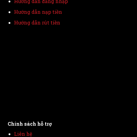
Hướng dẫn đăng nhập
Hướng dẫn nạp tiền
Hướng dẫn rút tiền
Chính sách hỗ trợ
Liên hệ