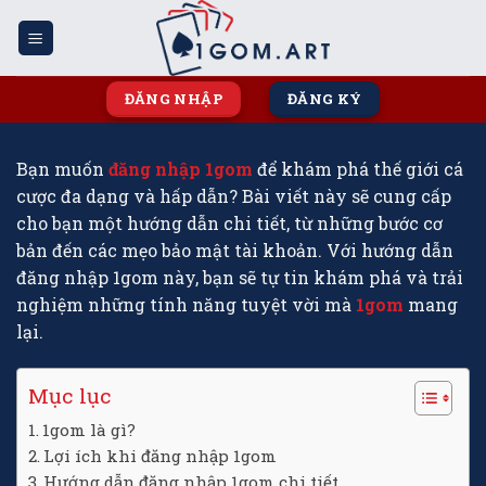
Chuyển
đến
nội
dung
ĐĂNG NHẬP
ĐĂNG KÝ
Bạn muốn
đăng nhập 1gom
để khám phá thế giới cá
cược đa dạng và hấp dẫn? Bài viết này sẽ cung cấp
cho bạn một hướng dẫn chi tiết, từ những bước cơ
bản đến các mẹo bảo mật tài khoản. Với
hướng dẫn
đăng nhập 1gom
này, bạn sẽ tự tin khám phá và trải
nghiệm những tính năng tuyệt vời mà
1gom
mang
lại.
Mục lục
1gom là gì?
Lợi ích khi đăng nhập 1gom
Hướng dẫn đăng nhập 1gom chi tiết