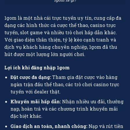
1gom là một nhà cái trực tuyến uy tín, cung cấp đa
dạng các hình thức cá cược thể thao, casino trực
tuyến, slot game và nhiều trò chơi hấp dẫn khác.
Với giao diện thân thiện, tỷ lệ kèo cạnh tranh và
dịch vụ khách hàng chuyên nghiệp, 1gom đã thu
hút được một lượng lớn người chơi.
Lợi ích khi đăng nhập 1gom
Đặt cược đa dạng:
Tham gia đặt cược vào hàng
ngàn trận đấu thể thao, các trò chơi casino trực
tuyến với dealer thật.
Khuyến mãi hấp dẫn:
Nhận nhiều ưu đãi, thưởng
nạp, hoàn trả và các chương trình khuyến mãi
đặc biệt khác.
Giao dịch an toàn, nhanh chóng:
Nạp và rút tiền