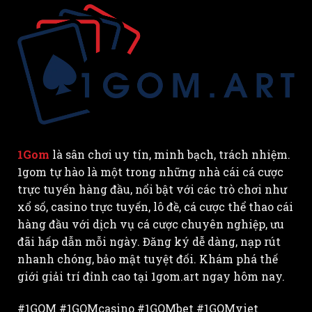
1Gom
là sân chơi uy tín, minh bạch, trách nhiệm.
1gom tự hào là một trong những nhà cái cá cược
trực tuyến hàng đầu, nổi bật với các trò chơi như
xổ số, casino trực tuyến, lô đề, cá cược thể thao cái
hàng đầu với dịch vụ cá cược chuyên nghiệp, ưu
đãi hấp dẫn mỗi ngày. Đăng ký dễ dàng, nạp rút
nhanh chóng, bảo mật tuyệt đối. Khám phá thế
giới giải trí đỉnh cao tại 1gom.art ngay hôm nay.
#1GOM #1GOMcasino #1GOMbet #1GOMviet