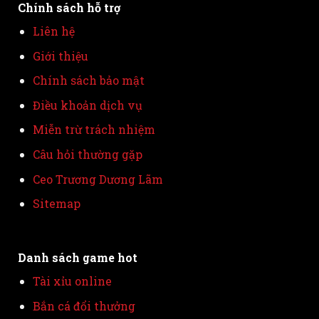
Chính sách hỗ trợ
Liên hệ
Giới thiệu
Chính sách bảo mật
Điều khoản dịch vụ
Miễn trừ trách nhiệm
Câu hỏi thường gặp
Ceo Trương Dương Lãm
Sitemap
Danh sách game hot
Tài xỉu online
Bắn cá đổi thưởng