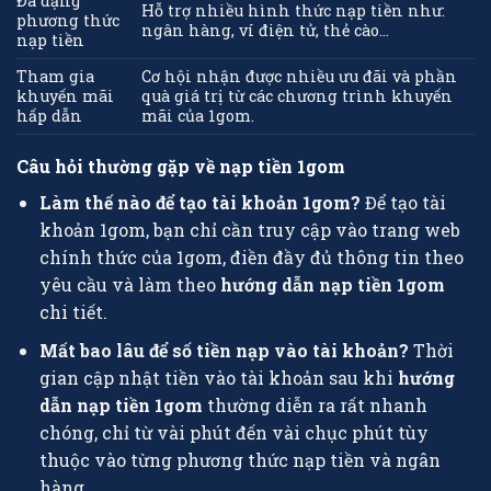
Đa dạng
Hỗ trợ nhiều hình thức nạp tiền như:
phương thức
ngân hàng, ví điện tử, thẻ cào…
nạp tiền
Tham gia
Cơ hội nhận được nhiều ưu đãi và phần
khuyến mãi
quà giá trị từ các chương trình khuyến
hấp dẫn
mãi của 1gom.
Câu hỏi thường gặp về nạp tiền 1gom
Làm thế nào để tạo tài khoản 1gom?
Để tạo tài
khoản 1gom, bạn chỉ cần truy cập vào trang web
chính thức của 1gom, điền đầy đủ thông tin theo
yêu cầu và làm theo
hướng dẫn nạp tiền 1gom
chi tiết.
Mất bao lâu để số tiền nạp vào tài khoản?
Thời
gian cập nhật tiền vào tài khoản sau khi
hướng
dẫn nạp tiền 1gom
thường diễn ra rất nhanh
chóng, chỉ từ vài phút đến vài chục phút tùy
thuộc vào từng phương thức nạp tiền và ngân
hàng.