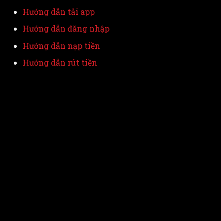
Hướng dẫn tải app
Hướng dẫn đăng nhập
Hướng dẫn nạp tiền
Hướng dẫn rút tiền