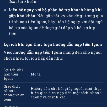
đoạt tài khoản.
Liên hệ ngay với bộ phận hỗ trợ khách hàng khi
gặp khó khăn:
Nếu gặp bất kỳ vấn đề gì trong quá
trình n
ạp tiền 1gom
, hãy liên hệ ngay với đội ngũ
hỗ trợ của 1gom để được giải đáp và hỗ trợ kịp
thời.
Lợi ích khi bạn thực hiện hướng dẫn nạp tiền 1gom
Việc
hướng dẫn nạp tiền 1gom
mang đến cho người
chơi nhiều lợi ích hấp dẫn như:
Lợi ích khi
nạp tiền
Mô tả
1gom
Giao dịch
Hướng dẫn chi tiết giúp người chơi thực
nhanh
hiện giao dịch nạp tiền một cách nhanh
chóng và an
chóng và chính xác.
toàn