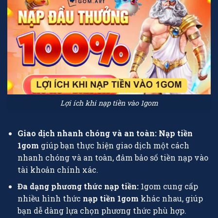
Lợi ích khi nạp tiền vào 1gom
Giao dịch nhanh chóng và an toàn:
Nạp tiền
1gom
giúp bạn thực hiện giao dịch một cách
nhanh chóng và an toàn, đảm bảo số tiền nạp vào
tài khoản chính xác.
Đa dạng phương thức nạp tiền:
1gom cung cấp
nhiều hình thức
nạp tiền 1gom
khác nhau, giúp
bạn dễ dàng lựa chọn phương thức phù hợp.