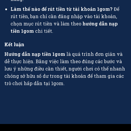
Làm thế nào để rút tiền từ tài khoản 1gom?
Để
rút tiền, bạn chỉ cần đăng nhập vào tài khoản,
chọn mục rút tiền và làm theo
hướng dẫn nạp
tiền 1gom
chi tiết.
Kết luận
Hướng dẫn nạp tiền 1gom
là quá trình đơn giản và
dễ thực hiện. Bằng việc làm theo đúng các bước
và
lưu ý những điều cần thiết, người chơi có thể nhanh
chóng sở hữu số dư trong tài khoản để tham gia các
trò chơi hấp dẫn tại 1gom.