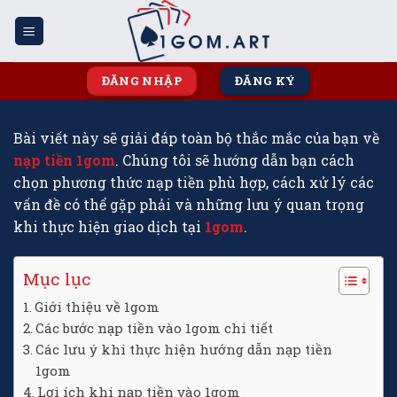
Chuyển
đến
nội
dung
ĐĂNG NHẬP
ĐĂNG KÝ
Bài viết này sẽ giải đáp toàn bộ thắc mắc của bạn về
nạp tiền 1gom
. Chúng tôi
sẽ hướng dẫn bạn cách
chọn phương thức nạp tiền phù hợp, cách xử lý các
vấn đề có thể gặp phải và những lưu ý quan trọng
khi thực hiện giao dịch tại
1gom
.
Mục lục
Giới thiệu về 1gom
Các bước nạp tiền vào 1gom chi tiết
Các lưu ý khi thực hiện hướng dẫn nạp tiền
1gom
Lợi ích khi nạp tiền vào 1gom