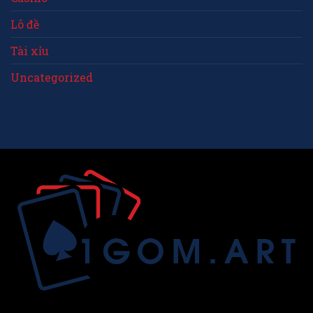
Lô đề
Tài xỉu
Uncategorized