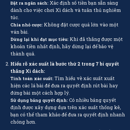
Xác định số tiền bạn sẵn sàng
Đặt ra ngân sách:
dành cho việc chơi Xì dách và tuân thủ nghiêm
túc.
Không đặt cược quá lớn vào một
Chia nhỏ cược:
ván bài.
Khi đã thắng được một
Dừng lại khi đạt mục tiêu:
khoản tiền nhất định, hãy dừng lại để bảo vệ
thành quả.
Hiểu rõ xác suất là bước thứ 2 trong 7 bí quyết
thắng Xì dách:
Tìm hiểu về xác suất xuất
Tính toán xác suất:
hiện các lá bài để đưa ra quyết định rút bài hay
đứng bài một cách hợp lý.
Có nhiều bảng quyết
Sử dụng bảng quyết định:
định được xây dựng dựa trên xác suất thống kê,
bạn có thể tham khảo để đưa ra quyết định nhanh
chóng hơn.