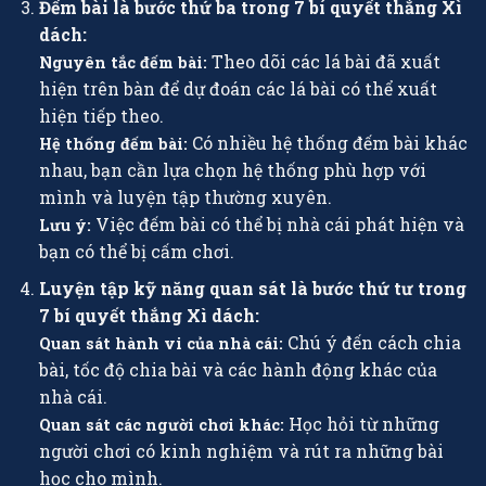
Đếm bài là bước thứ ba trong 7 bí quyết thắng Xì
dách:
Theo dõi các lá bài đã xuất
Nguyên tắc đếm bài:
hiện trên bàn để dự đoán các lá bài có thể xuất
hiện tiếp theo.
Có nhiều hệ thống đếm bài khác
Hệ thống đếm bài:
nhau, bạn cần lựa chọn hệ thống phù hợp với
mình và luyện tập thường xuyên.
Việc đếm bài có thể bị nhà cái phát hiện và
Lưu ý:
bạn có thể bị cấm chơi.
Luyện tập kỹ năng quan sát là bước thứ tư trong
7 bí quyết thắng Xì dách:
Chú ý đến cách chia
Quan sát hành vi của nhà cái:
bài, tốc độ chia bài và các hành động khác của
nhà cái.
Học hỏi từ những
Quan sát các người chơi khác:
người chơi có kinh nghiệm và rút ra những bài
học cho mình.