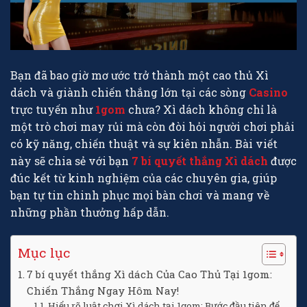
Bạn đã bao giờ mơ ước trở thành một cao thủ Xì
dách và giành chiến thắng lớn tại các sòng
Casino
trực tuyến như
1gom
chưa? Xì dách không chỉ là
một trò chơi may rủi mà còn đòi hỏi người chơi phải
có kỹ năng, chiến thuật và sự kiên nhẫn. Bài viết
này sẽ chia sẻ với bạn
7 bí quyết thắng Xì dách
được
đúc kết từ kinh nghiệm của các chuyên gia, giúp
bạn tự tin chinh phục mọi bàn chơi và mang về
những phần thưởng hấp dẫn.
Mục lục
7 bí quyết thắng Xì dách Của Cao Thủ Tại 1gom:
Chiến Thắng Ngay Hôm Nay!
Hiểu rõ luật chơi Xì dách tại 1gom: Bước đầu tiên để