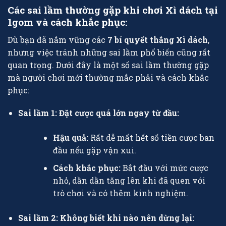
Các sai lầm thường gặp khi chơi Xì dách tại
1gom và cách khắc phục:
Dù bạn đã nắm vững các
7 bí quyết thắng Xì dách
,
nhưng việc tránh những sai lầm phổ biến cũng rất
quan trọng. Dưới đây là một số sai lầm thường gặp
mà người chơi mới thường mắc phải và cách khắc
phục:
Sai lầm 1: Đặt cược quá lớn ngay từ đầu:
Hậu quả:
Rất dễ mất hết số tiền cược ban
đầu nếu gặp vận xui.
Cách khắc phục:
Bắt đầu với mức cược
nhỏ, dần dần tăng lên khi đã quen với
trò chơi và có thêm kinh nghiệm.
Sai lầm 2: Không biết khi nào nên dừng lại: