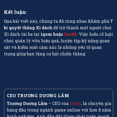
Kết luận:
Qua bài viết này, chúng ta đã cùng nhau khám phá
7
bí quyết thắng Xì dách
để trở thành một người chơi
Xì dách tài ba tại
1gom hoặc
fun88
. Việc hiểu rõ luật
chơi, quản lý vốn hiệu quả, luyện tập kỹ năng quan
sát và kiểm soát cảm xúc là những yếu tố quan
trọng giúp bạn tăng cơ hội chiến thắng.
CEO TRƯƠNG DƯƠNG LÃM
Trương Dương Lãm
– CEO của
1Gom
, là chuyên gia
hàng đầu trong ngành game online với hơn 8 năm
kinh nghiệm. Anh dẫn dắt 1Gom phát triển mạnh