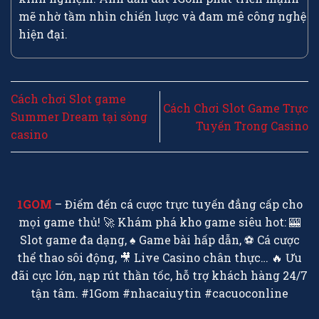
mẽ nhờ tầm nhìn chiến lược và đam mê công nghệ
hiện đại.
Cách chơi Slot game
Cách Chơi Slot Game Trực
Summer Dream tại sòng
Tuyến Trong Casino
casino
1GOM
– Điểm đến cá cược trực tuyến đẳng cấp cho
mọi game thủ! 🚀 Khám phá kho game siêu hot: 🎰
Slot game đa dạng, ♠️ Game bài hấp dẫn, ⚽️ Cá cược
thể thao sôi động, 🎥 Live Casino chân thực… 🔥 Ưu
đãi cực lớn, nạp rút thần tốc, hỗ trợ khách hàng 24/7
tận tâm. #1Gom #nhacaiuytin #cacuoconline