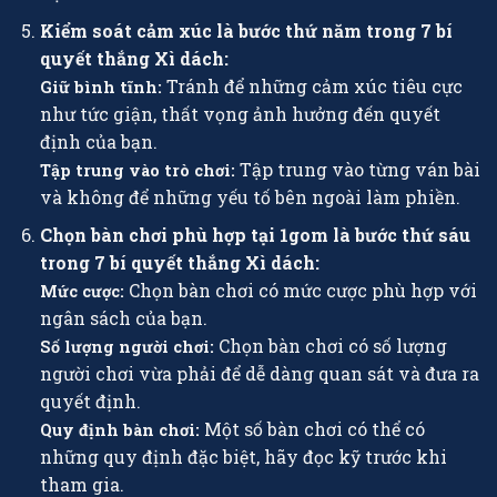
Kiểm soát cảm xúc là bước thứ năm trong 7 bí
quyết thắng Xì dách:
Tránh để những cảm xúc tiêu cực
Giữ bình tĩnh:
như tức giận, thất vọng ảnh hưởng đến quyết
định của bạn.
Tập trung vào từng ván bài
Tập trung vào trò chơi:
và không để những yếu tố bên ngoài làm phiền.
Chọn bàn chơi phù hợp tại 1gom là bước thứ sáu
trong 7 bí quyết thắng Xì dách:
Chọn bàn chơi có mức cược phù hợp với
Mức cược:
ngân sách của bạn.
Chọn bàn chơi có số lượng
Số lượng người chơi:
người chơi vừa phải để dễ dàng quan sát và đưa ra
quyết định.
Một số bàn chơi có thể có
Quy định bàn chơi:
những quy định đặc biệt, hãy đọc kỹ trước khi
tham gia.