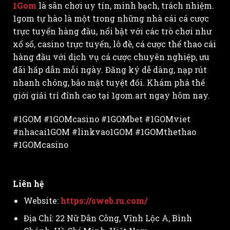
1Gom
là sân chơi uy tín, minh bạch, trách nhiệm.
1gom tự hào là một trong những nhà cái cá cược
trực tuyến hàng đầu, nổi bật với các trò chơi như
xổ số, casino trực tuyến, lô đề, cá cược thể thao cái
hàng đầu với dịch vụ cá cược chuyên nghiệp, ưu
đãi hấp dẫn mỗi ngày. Đăng ký dễ dàng, nạp rút
nhanh chóng, bảo mật tuyệt đối. Khám phá thế
giới giải trí đỉnh cao tại 1gom.art ngay hôm nay.
#1GOM #1GOMcasino #1GOMbet #1GOMviet
#nhacai1GOM #linkvao1GOM #1GOMthethao
#1GOMcasino
Liên hệ
Website:
https://sweb.ru.com/
Địa Chỉ: 22 Nữ Dân Công, Vĩnh Lộc A, Bình