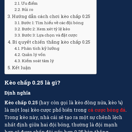
Ưu điểm
Rủi ro
Hướng dẫn cách chơi kèo chấp 0.25
Bước 1: Tìm hiểu về các đội bóng
Bước 2: Xem xét tỷ lệ kèo
Bước 3: Lựa chọn và đặt cược
Bí quyết chiến thắng kèo chấp 0.25
Phân tích kỹ lưỡng
Quản lý vốn
Kiểm soát tâm lý
Kết luận
Kèo chấp 0.25 là gì?
Định nghĩa
Kèo chấp 0.25
(hay còn gọi là kèo đồng nửa, kèo ¼)
là một loại kèo cược phổ biến trong
cá cược bóng đá
.
Trong kèo này, nhà cái sẽ tạo ra một sự chênh lệch
nhất định giữa hai đội bóng, thường là đội mạnh
hơn sẽ được chấp đội yếu hơn 0.25 bàn thắng.