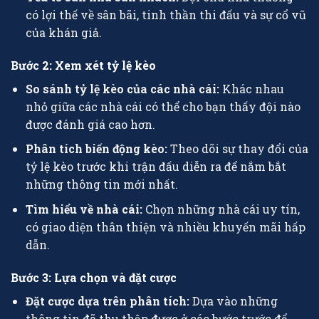
có lợi thế về sân bãi, tinh thần thi đấu và sự cổ vũ
của khán giả.
Bước 2: Xem xét tỷ lệ kèo
So sánh tỷ lệ kèo của các nhà cái:
Khác nhau
nhỏ giữa các nhà cái có thể cho bạn thấy đội nào
được đánh giá cao hơn.
Phân tích biến động kèo:
Theo dõi sự thay đổi của
tỷ lệ kèo trước khi trận đấu diễn ra để nắm bắt
những thông tin mới nhất.
Tìm hiểu về nhà cái:
Chọn những nhà cái uy tín,
có giao diện thân thiện và nhiều khuyến mãi hấp
dẫn.
Bước 3: Lựa chọn và đặt cược
Đặt cược dựa trên phân tích:
Dựa vào những
thông tin đã thu thập được ở các bước trước để