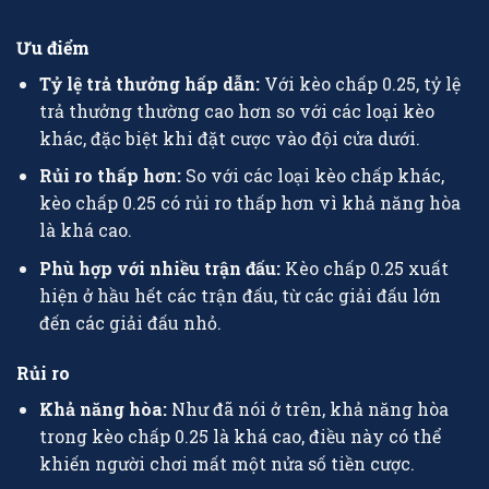
Ưu điểm
Tỷ lệ trả thưởng hấp dẫn:
Với kèo chấp 0.25, tỷ lệ
trả thưởng thường cao hơn so với các loại kèo
khác, đặc biệt khi đặt cược vào đội cửa dưới.
Rủi ro thấp hơn:
So với các loại kèo chấp khác,
kèo chấp 0.25 có rủi ro thấp hơn vì khả năng hòa
là khá cao.
Phù hợp với nhiều trận đấu:
Kèo chấp 0.25 xuất
hiện ở hầu hết các trận đấu, từ các giải đấu lớn
đến các giải đấu nhỏ.
Rủi ro
Khả năng hòa:
Như đã nói ở trên, khả năng hòa
trong kèo chấp 0.25 là khá cao, điều này có thể
khiến người chơi mất một nửa số tiền cược.