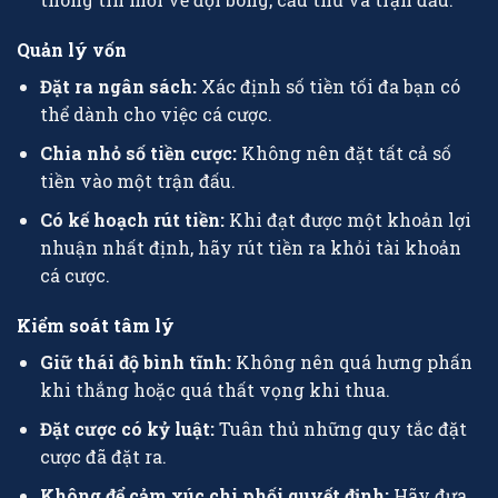
Quản lý vốn
Đặt ra ngân sách:
Xác định số tiền tối đa bạn có
thể dành cho việc cá cược.
Chia nhỏ số tiền cược:
Không nên đặt tất cả số
tiền vào một trận đấu.
Có kế hoạch rút tiền:
Khi đạt được một khoản lợi
nhuận nhất định, hãy rút tiền ra khỏi tài khoản
cá cược.
Kiểm soát tâm lý
Giữ thái độ bình tĩnh:
Không nên quá hưng phấn
khi thắng hoặc quá thất vọng khi thua.
Đặt cược có kỷ luật:
Tuân thủ những quy tắc đặt
cược đã đặt ra.
Không để cảm xúc chi phối quyết định:
Hãy đưa