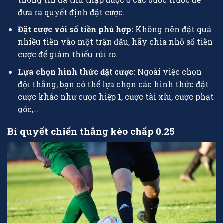
đưa ra quyết định đặt cược.
Đặt cược với số tiền phù hợp:
Không nên đặt quá
nhiều tiền vào một trận đấu, hãy chia nhỏ số tiền
cược để giảm thiểu rủi ro.
Lựa chọn hình thức đặt cược:
Ngoài việc chọn
đội thắng, bạn có thể lựa chọn các hình thức đặt
cược khác như cược hiệp 1, cược tài xỉu, cược phạt
góc,…
Bí quyết chiến thắng kèo chấp 0.25