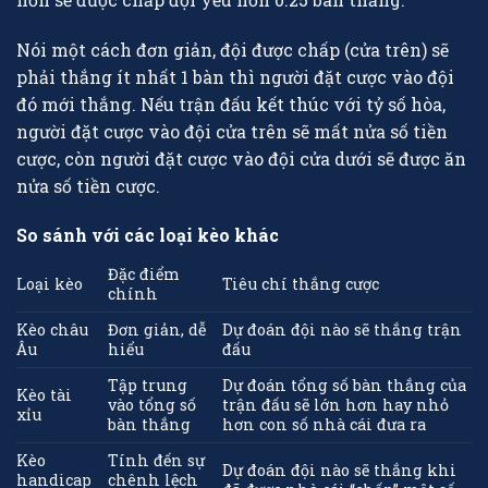
Nói một cách đơn giản, đội được chấp (cửa trên) sẽ
phải thắng ít nhất 1 bàn thì người đặt cược vào đội
đó mới thắng. Nếu trận đấu kết thúc với tỷ số hòa,
người đặt cược vào đội cửa trên sẽ mất nửa số tiền
cược, còn người đặt cược vào đội cửa dưới sẽ được ăn
nửa số tiền cược.
So sánh với các loại kèo khác
Đặc điểm
Loại kèo
Tiêu chí thắng cược
chính
Kèo châu
Đơn giản, dễ
Dự đoán đội nào sẽ thắng trận
Âu
hiểu
đấu
Tập trung
Dự đoán tổng số bàn thắng của
Kèo tài
vào tổng số
trận đấu sẽ lớn hơn hay nhỏ
xỉu
bàn thắng
hơn con số nhà cái đưa ra
Kèo
Tính đến sự
Dự đoán đội nào sẽ thắng khi
handicap
chênh lệch