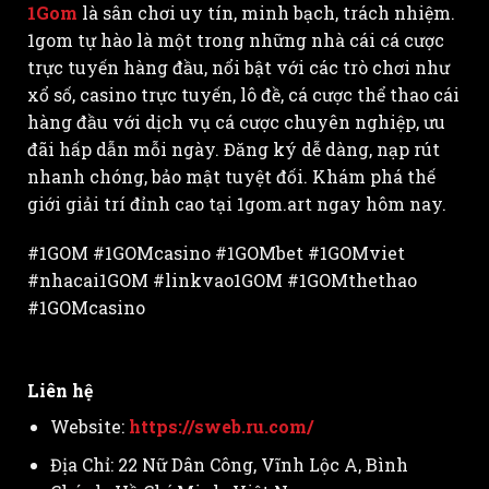
1Gom
là sân chơi uy tín, minh bạch, trách nhiệm.
1gom tự hào là một trong những nhà cái cá cược
trực tuyến hàng đầu, nổi bật với các trò chơi như
xổ số, casino trực tuyến, lô đề, cá cược thể thao cái
hàng đầu với dịch vụ cá cược chuyên nghiệp, ưu
đãi hấp dẫn mỗi ngày. Đăng ký dễ dàng, nạp rút
nhanh chóng, bảo mật tuyệt đối. Khám phá thế
giới giải trí đỉnh cao tại 1gom.art ngay hôm nay.
#1GOM #1GOMcasino #1GOMbet #1GOMviet
#nhacai1GOM #linkvao1GOM #1GOMthethao
#1GOMcasino
Liên hệ
Website:
https://sweb.ru.com/
Địa Chỉ: 22 Nữ Dân Công, Vĩnh Lộc A, Bình