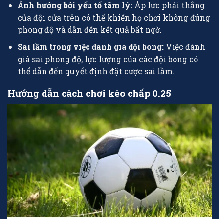
Ảnh hưởng bởi yếu tố tâm lý:
Áp lực phải thắng
của đội cửa trên có thể khiến họ chơi không đúng
phong độ và dẫn đến kết quả bất ngờ.
Sai lầm trong việc đánh giá đội bóng:
Việc đánh
giá sai phong độ, lực lượng của các đội bóng có
thể dẫn đến quyết định đặt cược sai lầm.
Hướng dẫn cách chơi kèo chấp 0.25