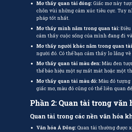
Mơ thấy quan tài đóng:
Giấc mơ này tượn
chôn vùi những cảm xúc tiêu cực. Tuy nh
pháp tốt nhất.
Mơ thấy mình nằm trong quan tài:
Điều 
cảm thấy cuộc sống của mình đang đi và
Mơ thấy người khác nằm trong quan tài
người đó. Có thể bạn cảm thấy lo lắng về
Mơ thấy quan tài màu đen:
Màu đen tượng
thể báo hiệu một sự mất mát hoặc một thấ
Mơ thấy quan tài màu đỏ:
Màu đỏ tượng t
giấc mơ, màu đỏ cũng có thể liên quan đ
Phần 2: Quan tài trong văn
Quan tài trong các nền văn hóa k
Văn hóa Á Đông:
Quan tài thường được xe