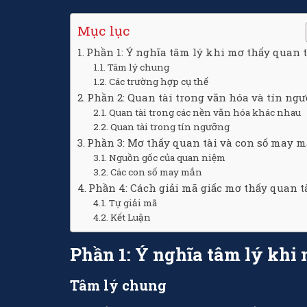
Mục lục
Phần 1: Ý nghĩa tâm lý khi mơ thấy quan t
Tâm lý chung
Các trường hợp cụ thể
Phần 2: Quan tài trong văn hóa và tín ng
Quan tài trong các nền văn hóa khác nhau
Quan tài trong tín ngưỡng
Phần 3: Mơ thấy quan tài và con số may 
Nguồn gốc của quan niệm
Các con số may mắn
Phần 4: Cách giải mã giấc mơ thấy quan t
Tự giải mã
Kết Luận
Phần 1: Ý nghĩa tâm lý khi 
Tâm lý chung