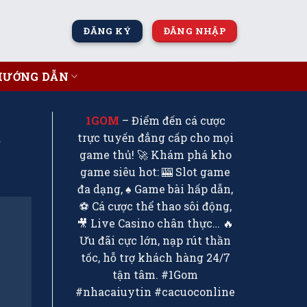
ĐĂNG KÝ
ĐĂNG NHẬP
HƯỚNG DẪN
1GOM
– Điểm đến cá cược
t
trực tuyến đẳng cấp cho mọi
game thủ! 🚀 Khám phá kho
game siêu hot: 🎰 Slot game
đa dạng, ♠️ Game bài hấp dẫn,
⚽️ Cá cược thể thao sôi động,
🎥 Live Casino chân thực… 🔥
Ưu đãi cực lớn, nạp rút thần
tốc, hỗ trợ khách hàng 24/7
tận tâm. #1Gom
#nhacaiuytin #cacuoconline