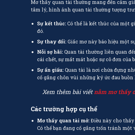
Mơ thấy quan tài thường mang đến cảm giác
tâm lý, hình ảnh quan tài thường tượng trư
Sự kết thúc:
Có thể là kết thúc của một g
đó.
Sự thay đổi:
Giấc mơ này báo hiệu một sự 
Nỗi sợ hãi:
Quan tài thường liên quan đến
cái chết, sự mất mát hoặc sự cô đơn của 
Sự ẩn giấu:
Quan tài là nơi chứa đựng nhữ
cố gắng chôn vùi những ký ức đau buồn 
Xem thêm bài viết
nằm mơ thấy đ
Các trường hợp cụ thể
Mơ thấy quan tài mở:
Điều này cho thấy
Có thể bạn đang cố gắng trốn tránh một v