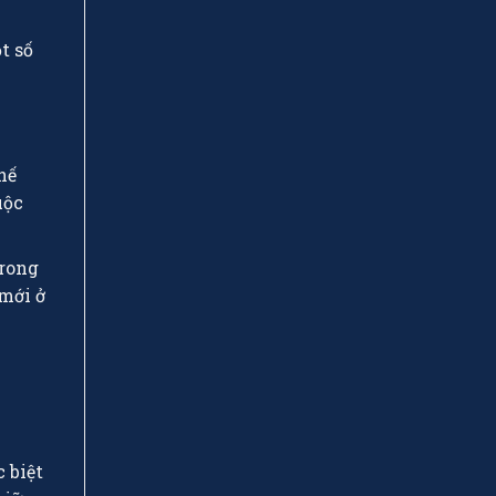
t số
hế
uộc
trong
 mới ở
 biệt