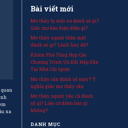
Bài viết mới
Mơ thấy bị mất xe đánh số gì?
Giấc mơ báo hiệu điều gì?
Mơ thấy người thân mất
đánh số gì? Lành hay dữ?
Khám Phá Tổng Hợp Các
Chương Trình Ưu Đãi Hấp Dẫn
Tại Nhà Cái 1gom
Mơ thấy rắn đánh số mấy? Ý
nghĩa giấc mơ thấy rắn
n quan
Mơ thấy người yêu cũ đánh
ính
số gì? Liệu có điềm báo gì
xem
không?
âu xa
DANH MỤC