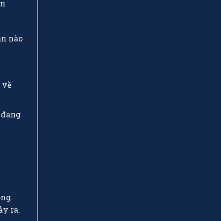
ện
án nào
 về
n đang
ong.
ảy ra.