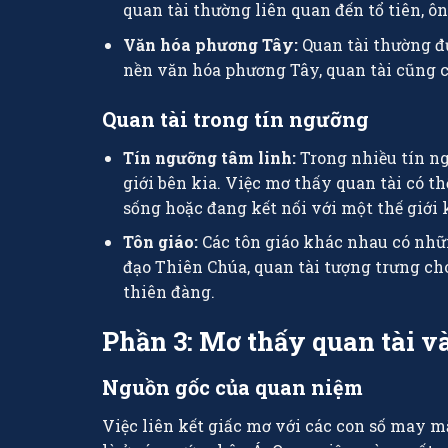
quan tài thường liên quan đến tổ tiên, ô
Văn hóa phương Tây:
Quan tài thường đư
nền văn hóa phương Tây, quan tài cũng có
Quan tài trong tín ngưỡng
Tín ngưỡng tâm linh:
Trong nhiều tín ng
giới bên kia. Việc mơ thấy quan tài có t
sống hoặc đang kết nối với một thế giới 
Tôn giáo:
Các tôn giáo khác nhau có nhữn
đạo Thiên Chúa, quan tài tượng trưng cho
thiên đàng.
Phần 3: Mơ thấy quan tài v
Nguồn gốc của quan niệm
Việc liên kết giấc mơ với các con số may m