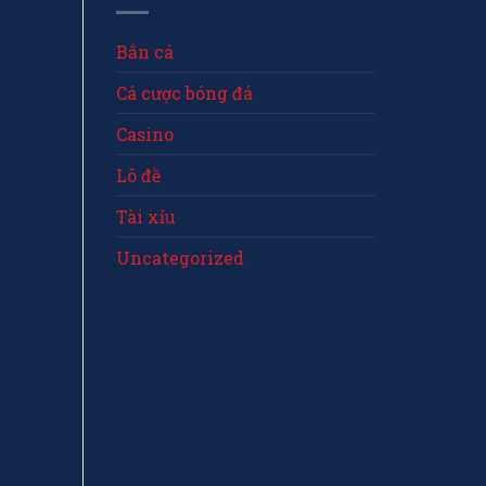
Bắn cá
Cá cược bóng đá
Casino
Lô đề
Tài xỉu
Uncategorized