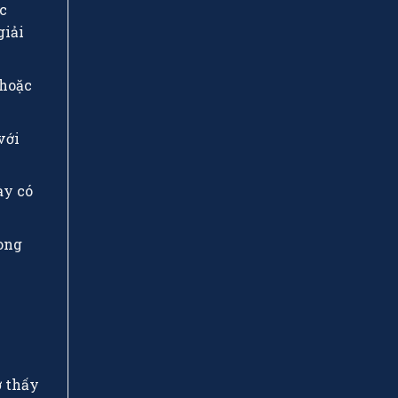
c
giải
 hoặc
với
ày có
ong
ơ thấy