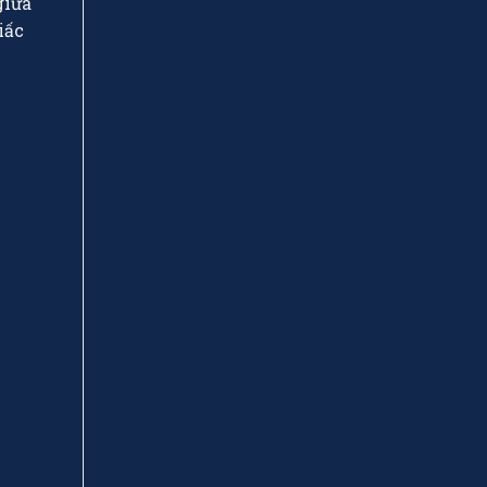
giữa
iấc