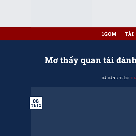
Chuyển
đến
nội
dung
1GOM
TÀI
Mơ thấy quan tài đánh 
ĐÃ ĐĂNG TRÊN
THÁ
08
Th12