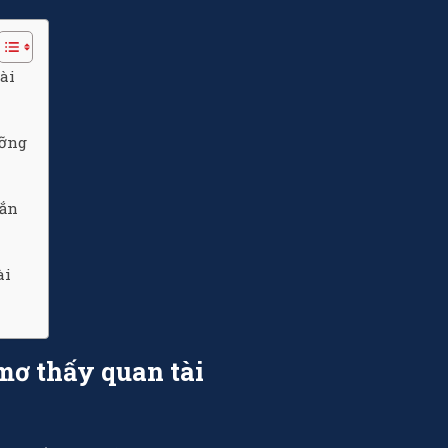
ài
ưỡng
mắn
ài
mơ thấy quan tài