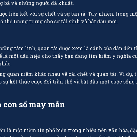
ng bà và những người đã khuất.
ợc liên kết với sự chết và sự tan rã. Tuy nhiên, trong mộ
 thể tượng trưng cho sự tái sinh và bắt đầu mới.
ưỡng tâm linh, quan tài được xem là cánh cửa dẫn đến t
hể là một dấu hiệu cho thấy bạn đang tìm kiếm ý nghĩa c
khác.
g quan niệm khác nhau về cái chết và quan tài. Ví dụ, 
 sự kết thúc cuộc đời trần thế và bắt đầu một cuộc sống
à con số may mắn
ắn là một niềm tin phổ biến trong nhiều nền văn hóa, đặc