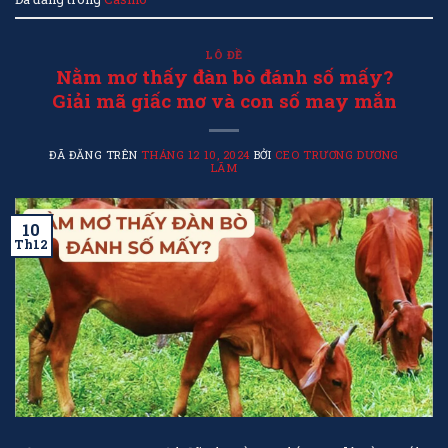
LÔ ĐỀ
Nằm mơ thấy đàn bò đánh số mấy?
Giải mã giấc mơ và con số may mắn
ĐÃ ĐĂNG TRÊN
THÁNG 12 10, 2024
BỞI
CEO TRƯƠNG DƯƠNG
LÃM
10
Th12