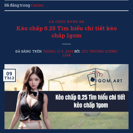
Đã đăng trong
Casino
CÁ CƯỢC BÓNG ĐÁ
Kèo chấp 0.25 Tìm hiểu chi tiết kèo
chấp 1gom
ĐÃ ĐĂNG TRÊN
THÁNG 12 9, 2024
BỞI
CEO TRƯƠNG DƯƠNG
LÃM
09
Th12