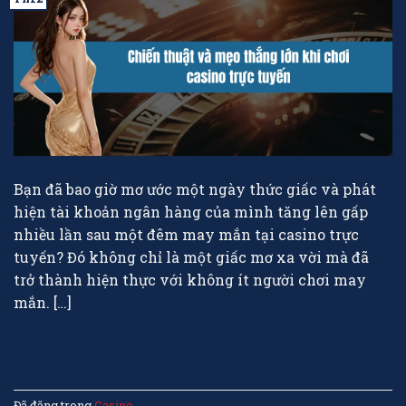
Bạn đã bao giờ mơ ước một ngày thức giấc và phát
hiện tài khoản ngân hàng của mình tăng lên gấp
nhiều lần sau một đêm may mắn tại casino trực
tuyến? Đó không chỉ là một giấc mơ xa vời mà đã
trở thành hiện thực với không ít người chơi may
mắn. […]
TIẾP TỤC ĐỌC
→
Đã đăng trong
Casino