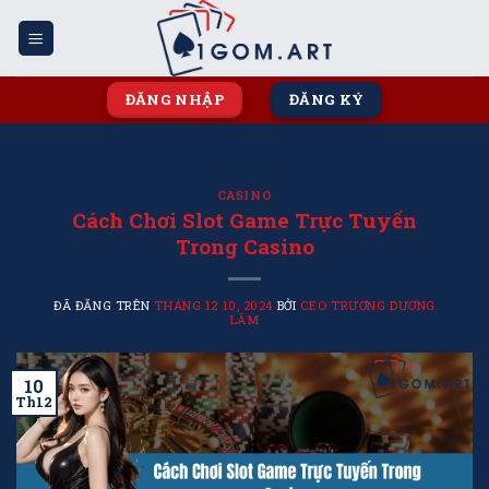
Chuyển
đến
nội
dung
ĐĂNG NHẬP
ĐĂNG KÝ
CASINO
Cách Chơi Slot Game Trực Tuyến
Trong Casino
ĐÃ ĐĂNG TRÊN
THÁNG 12 10, 2024
BỞI
CEO TRƯƠNG DƯƠNG
LÃM
10
Th12