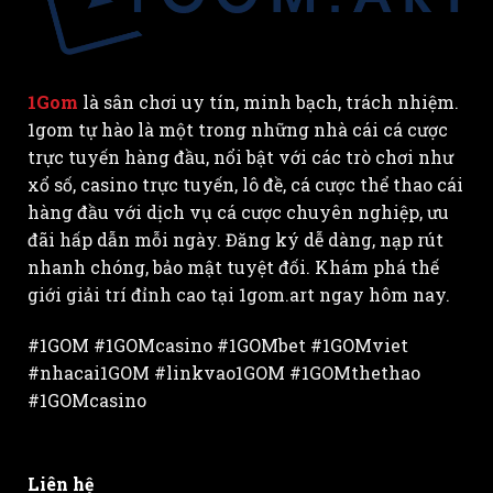
1Gom
là sân chơi uy tín, minh bạch, trách nhiệm.
1gom tự hào là một trong những nhà cái cá cược
trực tuyến hàng đầu, nổi bật với các trò chơi như
xổ số, casino trực tuyến, lô đề, cá cược thể thao cái
hàng đầu với dịch vụ cá cược chuyên nghiệp, ưu
đãi hấp dẫn mỗi ngày. Đăng ký dễ dàng, nạp rút
nhanh chóng, bảo mật tuyệt đối. Khám phá thế
giới giải trí đỉnh cao tại 1gom.art ngay hôm nay.
#1GOM #1GOMcasino #1GOMbet #1GOMviet
#nhacai1GOM #linkvao1GOM #1GOMthethao
#1GOMcasino
Liên hệ