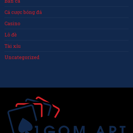
Bắn cá
Cá cược bóng đá
Casino
Lô đề
Tài xỉu
Uncategorized