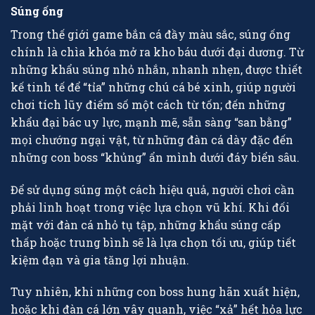
Súng ống
Trong thế giới game bắn cá đầy màu sắc, súng ống
chính là chìa khóa mở ra kho báu dưới đại dương. Từ
những khẩu súng nhỏ nhắn, nhanh nhẹn, được thiết
kế tinh tế để “tỉa” những chú cá bé xinh, giúp người
chơi tích lũy điểm số một cách từ tốn; đến những
khẩu đại bác uy lực, mạnh mẽ, sẵn sàng “san bằng”
mọi chướng ngại vật, từ những đàn cá dày đặc đến
những con boss “khủng” ẩn mình dưới đáy biển sâu.
Để sử dụng súng một cách hiệu quả, người chơi cần
phải linh hoạt trong việc lựa chọn vũ khí. Khi đối
mặt với đàn cá nhỏ tụ tập, những khẩu súng cấp
thấp hoặc trung bình sẽ là lựa chọn tối ưu, giúp tiết
kiệm đạn và gia tăng lợi nhuận.
Tuy nhiên, khi những con boss hung hãn xuất hiện,
hoặc khi đàn cá lớn vây quanh, việc “xả” hết hỏa lực