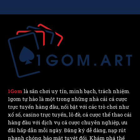
1Gom
là sân chơi uy tín, minh bạch, trách nhiệm.
1gom tự hào là một trong những nhà cái cá cược
trực tuyến hàng đầu, nổi bật với các trò chơi như
xổ số, casino trực tuyến, lô đề, cá cược thể thao cái
hàng đầu với dịch vụ cá cược chuyên nghiệp, ưu
đãi hấp dẫn mỗi ngày. Đăng ký dễ dàng, nạp rút
nhanh chóng, bảo mật tuyệt đối. Khám phá thế