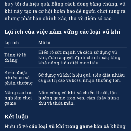
huy tối đa hiệu quả. Bằng cách đóng băng chúng, vũ
khí này tạo ra cơ hội hoàn hảo để người chơi tung ra
những phát bắn chính xác, thu về điểm số cao.
Lợi ích của việc nắm vững các loại vũ khí
Lợi ích
Mô tả
Hiểu rõ sức mạnh và cách sử dụng vũ
Tăng tỷ lệ
khí, đưa ra quyết định chính xác, tăng
thắng
khả năng tiêu diệt mục tiêu.
Kiếm được
Sử dụng vũ khí hiệu quả, tiêu diệt nhiều
nhiều xu và
cá giá trị cao và boss, nhận thưởng lớn.
phần thưởng
Nâng cao trải
Nắm vững vũ khí và chiến thuật, tận
nghiệm chơi
hưởng game trọn vẹn, cảm thấy hứng
game
thú và thỏa mãn.
Kết luận
Hiểu rõ về
các loại vũ khí trong game bắn cá
không