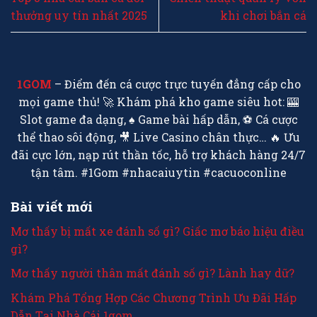
thưởng uy tín nhất 2025
khi chơi bắn cá
1GOM
– Điểm đến cá cược trực tuyến đẳng cấp cho
mọi game thủ! 🚀 Khám phá kho game siêu hot: 🎰
Slot game đa dạng, ♠️ Game bài hấp dẫn, ⚽️ Cá cược
thể thao sôi động, 🎥 Live Casino chân thực… 🔥 Ưu
đãi cực lớn, nạp rút thần tốc, hỗ trợ khách hàng 24/7
tận tâm. #1Gom #nhacaiuytin #cacuoconline
Bài viết mới
Mơ thấy bị mất xe đánh số gì? Giấc mơ báo hiệu điều
gì?
Mơ thấy người thân mất đánh số gì? Lành hay dữ?
Khám Phá Tổng Hợp Các Chương Trình Ưu Đãi Hấp
Dẫn Tại Nhà Cái 1gom