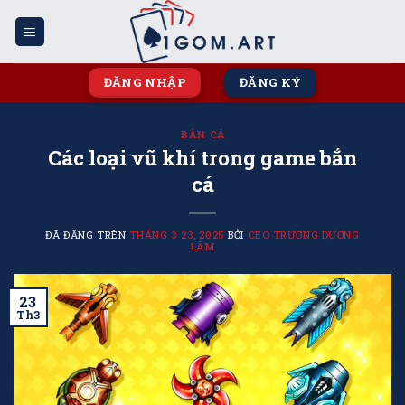
Chuyển
đến
nội
dung
ĐĂNG NHẬP
ĐĂNG KÝ
BẮN CÁ
Các loại vũ khí trong game bắn
cá
ĐÃ ĐĂNG TRÊN
THÁNG 3 23, 2025
BỞI
CEO TRƯƠNG DƯƠNG
LÃM
23
Th3