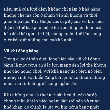
Hiệu quả của lưới điện không chỉ nằm ở khả năng
khống chế mà còn ở phạm vi ảnh hưởng và thời
gian hiệu lực. Tùy thuộc vào cấp độ của vũ khí, lưới
điện có thể bao phủ một khu vực rộng lớn hơn hoặc
kéo dài thời gian tê liệt, mang lại lợi thế lớn trong
việc bắt giữ những con cá khó nhằn.
Vũ khí đóng băng
Trong cuộc đi săn dưới lòng biển sâu, vũ khí đóng
băng là một công cụ đắc lực, mang đến lợi thế không
nhỏ cho người chơi. Với khả năng đặc biệt, nó biến
những sinh vật biển đang bơi lội tự do thành những
mục tiêu tĩnh lặng, dễ dàng ngắm bắn.
Khi những chú cá thoăn thoắt lướt đi với tốc độ
chóng mặt, khiến việc ngắm bắn trở nên vô cùng
khó khăn, đó chính là lúc vũ khí đóng băng phát