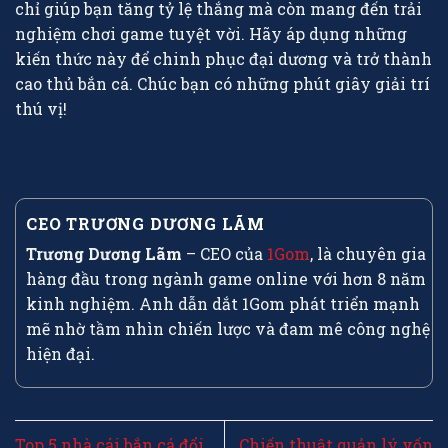
chỉ giúp bạn tăng tỷ lệ thắng mà còn mang đến trải
nghiệm chơi game tuyệt vời. Hãy áp dụng những
kiến thức này để chinh phục đại dương và trở thành
cao thủ bắn cá. Chúc bạn có những phút giây giải trí
thú vị!
CEO TRƯƠNG DƯƠNG LÃM
Trương Dương Lãm
– CEO của
1Gom
, là chuyên gia
hàng đầu trong ngành game online với hơn 8 năm
kinh nghiệm. Anh dẫn dắt 1Gom phát triển mạnh
mẽ nhờ tầm nhìn chiến lược và đam mê công nghệ
hiện đại.
Top 5 nhà cái bắn cá đổi
Chiến thuật quản lý vốn