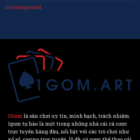
Uncategorized
1Gom
là sân chơi uy tín, minh bạch, trách nhiệm.
1gom tự hào là một trong những nhà cái cá cược
trực tuyến hàng đầu, nổi bật với các trò chơi như
xổ số, casino trực tuyến, lô đề, cá cược thể thao cái