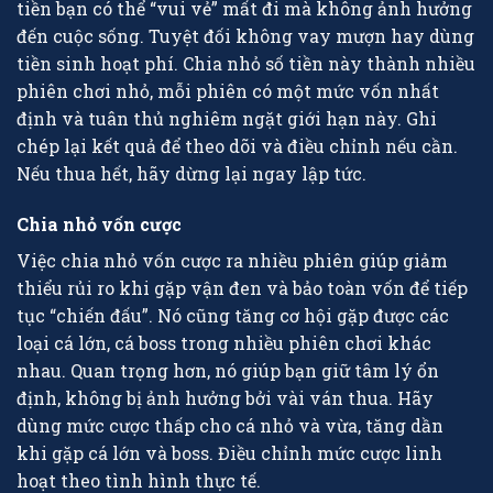
tiền bạn có thể “vui vẻ” mất đi mà không ảnh hưởng
đến cuộc sống. Tuyệt đối không vay mượn hay dùng
tiền sinh hoạt phí. Chia nhỏ số tiền này thành nhiều
phiên chơi nhỏ, mỗi phiên có một mức vốn nhất
định và tuân thủ nghiêm ngặt giới hạn này. Ghi
chép lại kết quả để theo dõi và điều chỉnh nếu cần.
Nếu thua hết, hãy dừng lại ngay lập tức.
Chia nhỏ vốn cược
Việc chia nhỏ vốn cược ra nhiều phiên giúp giảm
thiểu rủi ro khi gặp vận đen và bảo toàn vốn để tiếp
tục “chiến đấu”. Nó cũng tăng cơ hội gặp được các
loại cá lớn, cá boss trong nhiều phiên chơi khác
nhau. Quan trọng hơn, nó giúp bạn giữ tâm lý ổn
định, không bị ảnh hưởng bởi vài ván thua. Hãy
dùng mức cược thấp cho cá nhỏ và vừa, tăng dần
khi gặp cá lớn và boss. Điều chỉnh mức cược linh
hoạt theo tình hình thực tế.