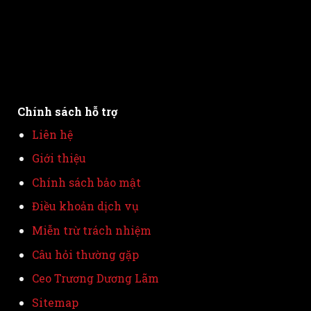
Chính sách hỗ trợ
Liên hệ
Giới thiệu
Chính sách bảo mật
Điều khoản dịch vụ
Miễn trừ trách nhiệm
Câu hỏi thường gặp
Ceo Trương Dương Lãm
Sitemap