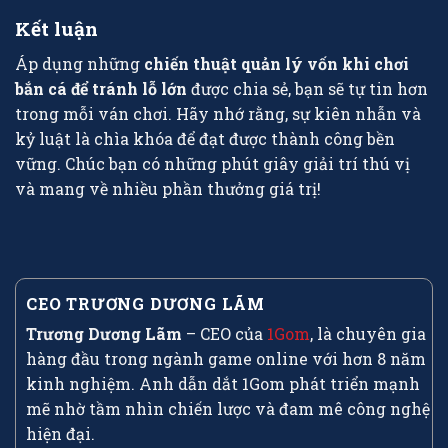
Kết luận
Áp dụng những
chiến thuật quản lý vốn khi chơi
bắn cá để tránh lỗ lớn
được chia sẻ, bạn sẽ tự tin hơn
trong mỗi ván chơi. Hãy nhớ rằng, sự kiên nhẫn và
kỷ luật là chìa khóa để đạt được thành công bền
vững. Chúc bạn có những phút giây giải trí thú vị
và mang về nhiều phần thưởng giá trị!
CEO TRƯƠNG DƯƠNG LÃM
Trương Dương Lãm
– CEO của
1Gom
, là chuyên gia
hàng đầu trong ngành game online với hơn 8 năm
kinh nghiệm. Anh dẫn dắt 1Gom phát triển mạnh
mẽ nhờ tầm nhìn chiến lược và đam mê công nghệ
hiện đại.