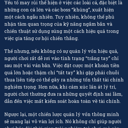
Yếu tố may rủi thể hiện ở việc các loài cá, đặc biệt là
những con cá lớn và các boss “khủng”, xuất hiện
một cách ngẫu nhiên. Tuy nhiên, không thể phủ
nhận tầm quan trọng của kỹ năng ngắm bắn và
chiến thuật sử dụng súng một cách hiệu quả trong
việc gia tăng cơ hội chiến thắng.
Thế nhưng, nếu không có sự quản lý vốn hiệu quả,
người chơi rất dễ rơi vào tình trạng “trắng tay” chỉ
sau một vài ván bắn. Việc đặt cược một khoản tiền
quá lớn hoặc thậm chí “tất tay” khi gặp phải chuỗi
thua liên tiếp có thể gây ra những tổn thất tài chính
nghiêm trọng. Hơn nữa, khi cảm xúc lấn át lý trí,
người chơi thường đưa ra những quyết định sai lầm,
dẫn đến việc mất kiểm soát hoàn toàn về tài chính.
Ngược lại, một chiến lược quản lý vốn thông minh
sẽ mang lại vô vàn lợi ích. Nó không chỉ giúp người