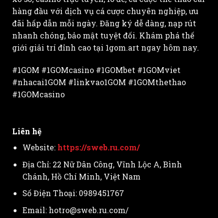
hàng đầu với dịch vụ cá cược chuyên nghiệp, ưu
đãi hấp dẫn mỗi ngày. Đăng ký dễ dàng, nạp rút
nhanh chóng, bảo mật tuyệt đối. Khám phá thế
giới giải trí đỉnh cao tại 1gom.art ngay hôm nay.
#1GOM #1GOMcasino #1GOMbet #1GOMviet
#nhacai1GOM #linkvao1GOM #1GOMthethao
#1GOMcasino
Liên hệ
Website:
https://sweb.ru.com/
Địa Chỉ: 22 Nữ Dân Công, Vĩnh Lộc A, Bình
Chánh, Hồ Chí Minh, Việt Nam
Số Điện Thoại: 0989451767
Email:
hotro@sweb.ru.com
/