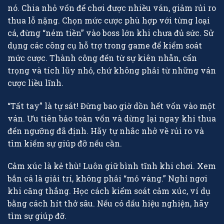
nó. Chia nhỏ vốn để chơi được nhiều ván, giảm rủi ro
thua lỗ nặng. Chọn mức cược phù hợp với từng loại
cá, đừng “ném tiền” vào boss lớn khi chưa đủ sức. Sử
dụng các công cụ hỗ trợ trong game để kiểm soát
mức cược. Thành công đến từ sự kiên nhẫn, cẩn
trọng và tích lũy nhỏ, chứ không phải từ những ván
cược liều lĩnh.
“Tất tay” là tự sát! Đừng bao giờ dồn hết vốn vào một
ván. Ưu tiên bảo toàn vốn và dừng lại ngay khi thua
đến ngưỡng đã định. Hãy tự nhắc nhở về rủi ro và
tìm kiếm sự giúp đỡ nếu cần.
Cảm xúc là kẻ thù! Luôn giữ bình tĩnh khi chơi. Xem
bắn cá là giải trí, không phải “mỏ vàng.” Nghỉ ngơi
khi căng thẳng. Học cách kiểm soát cảm xúc, ví dụ
bằng cách hít thở sâu. Nếu có dấu hiệu nghiện, hãy
tìm sự giúp đỡ.