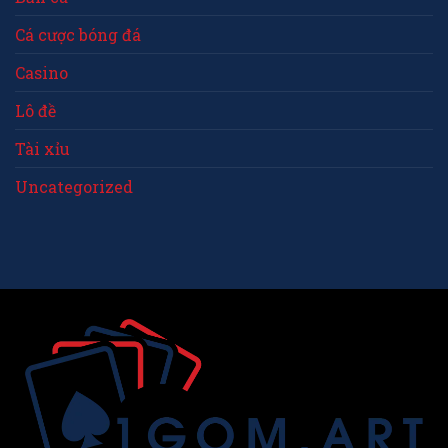
Cá cược bóng đá
Casino
Lô đề
Tài xỉu
Uncategorized