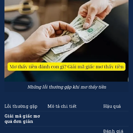
Những lỗi thường gặp khi mơ thấy tiền
Lỗi thường gặp
Mô tả chi tiết
Hậu quả
Giải mã giấc mơ
quá đơn giản
Đánh giá