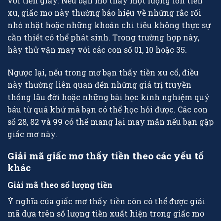
với tiền giấy. Nếu bạn mơ thấy một lượng lớn tiền
xu, giấc mơ này thường báo hiệu về những rắc rối
nhỏ nhặt hoặc những khoản chi tiêu không thực sự
cần thiết có thể phát sinh. Trong trường hợp này,
hãy thử vận may với các con số 01, 10 hoặc 35.
Ngược lại, nếu trong mơ bạn thấy tiền xu cổ, điều
này thường liên quan đến những giá trị truyền
thống lâu đời hoặc những bài học kinh nghiệm quý
báu từ quá khứ mà bạn có thể học hỏi được. Các con
số 28, 82 và 99 có thể mang lại may mắn nếu bạn gặp
giấc mơ này.
Giải mã giấc mơ thấy tiền theo các yếu tố
khác
Giải mã theo số lượng tiền
Ý nghĩa của giấc mơ thấy tiền còn có thể được giải
mã dựa trên số lượng tiền xuất hiện trong giấc mơ