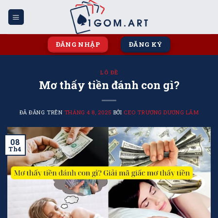
Chuyển
đến
nội
dung
ĐĂNG NHẬP
ĐĂNG KÝ
LÔ ĐỀ
Mơ thấy tiền đánh con gì?
ĐÃ ĐĂNG TRÊN
THÁNG 4 8, 2025
BỞI
CEO TRƯƠNG DƯƠNG LÃM
08
Th4