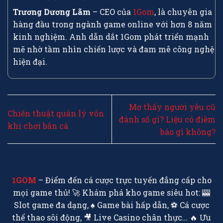
Trương Dương Lãm
– CEO của
1Gom
, là chuyên gia
hàng đầu trong ngành game online với hơn 8 năm
kinh nghiệm. Anh dẫn dắt 1Gom phát triển mạnh
mẽ nhờ tầm nhìn chiến lược và đam mê công nghệ
hiện đại.
Mơ thấy người yêu cũ
Chiến thuật quản lý vốn
đánh số gì? Liệu có điềm
khi chơi bắn cá
báo gì không?
1GOM
– Điểm đến cá cược trực tuyến đẳng cấp cho
mọi game thủ! 🚀 Khám phá kho game siêu hot: 🎰
Slot game đa dạng, ♠️ Game bài hấp dẫn, ⚽️ Cá cược
thể thao sôi động, 🎥 Live Casino chân thực… 🔥 Ưu