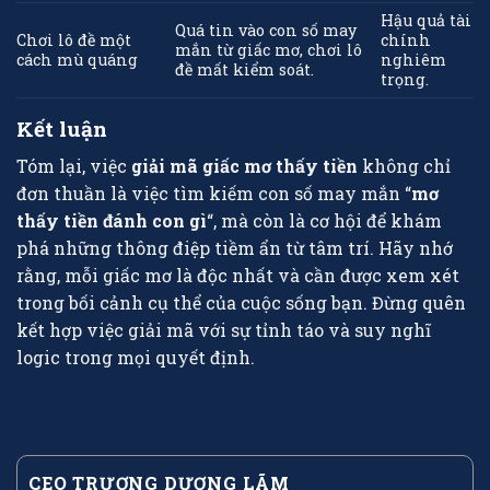
Hậu quả tài
Quá tin vào con số may
Chơi lô đề một
chính
mắn từ giấc mơ, chơi lô
cách mù quáng
nghiêm
đề mất kiểm soát.
trọng.
Kết luận
Tóm lại, việc
giải mã giấc mơ thấy tiền
không chỉ
đơn thuần là việc tìm kiếm con số may mắn “
mơ
thấy tiền đánh con gì
“, mà còn là cơ hội để khám
phá những thông điệp tiềm ẩn từ tâm trí. Hãy nhớ
rằng, mỗi giấc mơ là độc nhất và cần được xem xét
trong bối cảnh cụ thể của cuộc sống bạn. Đừng quên
kết hợp việc giải mã với sự tỉnh táo và suy nghĩ
logic trong mọi quyết định.
CEO TRƯƠNG DƯƠNG LÃM