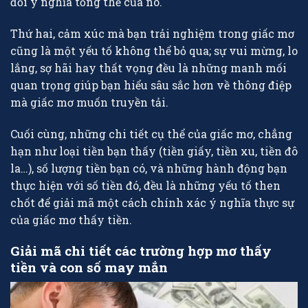
đổi ý nghĩa tổng thể của nó.
Thứ hai, cảm xúc mà bạn trải nghiệm trong giấc mơ
cũng là một yếu tố không thể bỏ qua; sự vui mừng, lo
lắng, sợ hãi hay thất vọng đều là những manh mối
quan trọng giúp bạn hiểu sâu sắc hơn về thông điệp
mà giấc mơ muốn truyền tải.
Cuối cùng, những chi tiết cụ thể của giấc mơ, chẳng
hạn như loại tiền bạn thấy (tiền giấy, tiền xu, tiền đô
la…), số lượng tiền bạn có, và những hành động bạn
thực hiện với số tiền đó, đều là những yếu tố then
chốt để giải mã một cách chính xác ý nghĩa thực sự
của giấc mơ thấy tiền.
Giải mã chi tiết các trường hợp mơ thấy
tiền và con số may mắn