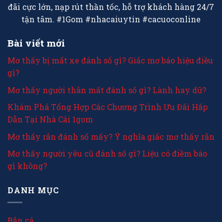
đãi cực lớn, nạp rút thần tốc, hỗ trợ khách hàng 24/7
tận tâm. #1Gom #nhacaiuytin #cacuoconline
Bài viết mới
Mơ thấy bị mất xe đánh số gì? Giấc mơ báo hiệu điều
gì?
Mơ thấy người thân mất đánh số gì? Lành hay dữ?
Khám Phá Tổng Hợp Các Chương Trình Ưu Đãi Hấp
Dẫn Tại Nhà Cái 1gom
Mơ thấy rắn đánh số mấy? Ý nghĩa giấc mơ thấy rắn
Mơ thấy người yêu cũ đánh số gì? Liệu có điềm báo
gì không?
DANH MỤC
Bắn cá