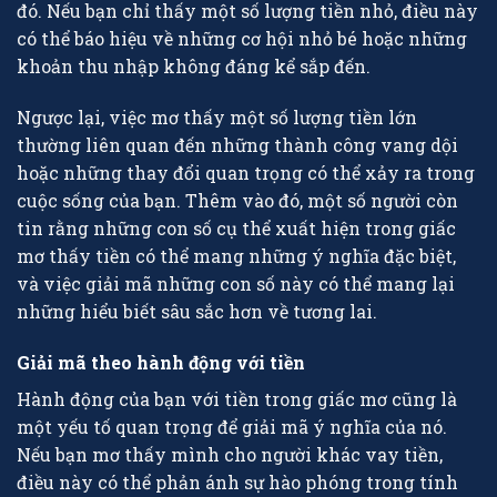
đó. Nếu bạn chỉ thấy một số lượng tiền nhỏ, điều này
có thể báo hiệu về những cơ hội nhỏ bé hoặc những
khoản thu nhập không đáng kể sắp đến.
Ngược lại, việc mơ thấy một số lượng tiền lớn
thường liên quan đến những thành công vang dội
hoặc những thay đổi quan trọng có thể xảy ra trong
cuộc sống của bạn. Thêm vào đó, một số người còn
tin rằng những con số cụ thể xuất hiện trong giấc
mơ thấy tiền có thể mang những ý nghĩa đặc biệt,
và việc giải mã những con số này có thể mang lại
những hiểu biết sâu sắc hơn về tương lai.
Giải mã theo hành động với tiền
Hành động của bạn với tiền trong giấc mơ cũng là
một yếu tố quan trọng để giải mã ý nghĩa của nó.
Nếu bạn mơ thấy mình cho người khác vay tiền,
điều này có thể phản ánh sự hào phóng trong tính