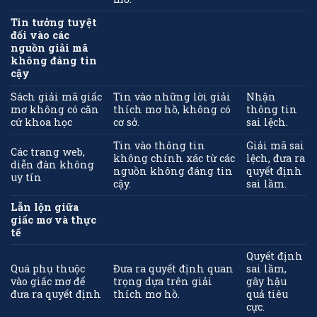
Tin tưởng tuyệt
đối vào các
nguồn giải mã
không đáng tin
cậy
Sách giải mã giấc
Tin vào những lời giải
Nhận
mơ không có căn
thích mơ hồ, không có
thông tin
cứ khoa học
cơ sở.
sai lệch.
Tin vào thông tin
Giải mã sai
Các trang web,
không chính xác từ các
lệch, đưa ra
diễn đàn không
nguồn không đáng tin
quyết định
uy tín
cậy.
sai lầm.
Lẫn lộn giữa
giấc mơ và thực
tế
Quyết định
Quá phụ thuộc
Đưa ra quyết định quan
sai lầm,
vào giấc mơ để
trọng dựa trên giải
gây hậu
đưa ra quyết định
thích mơ hồ.
quả tiêu
cực.